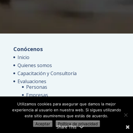
Conócenos
Inicio
Quienes somos
Capacitación y Consultoría
Evaluaciones
Personas
Empresas
Inicia tu firma
Utilizamos cookies para asegurar que damos la mejor
experiencia al usuario en nuestra web. Si sigues utilizando
Blog
este sitio asumiremos que estás de acuerdo.
Contacto
Aceptar
Política de privacidad
Política de Privacidad
Share This