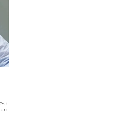
evas
ecto